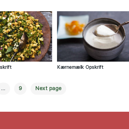
krift
Kærnemælk Opskrift
…
9
Next page