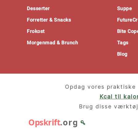
Desserter
Suppe
Forretter & Snacks
FutureCr
Frokost
Bite Co
Morgenmad & Brunch
Tags
Blog
Opdag vores praktiske 
Kcal til kal
Brug disse værktøj
Opskrift
.org
🥄