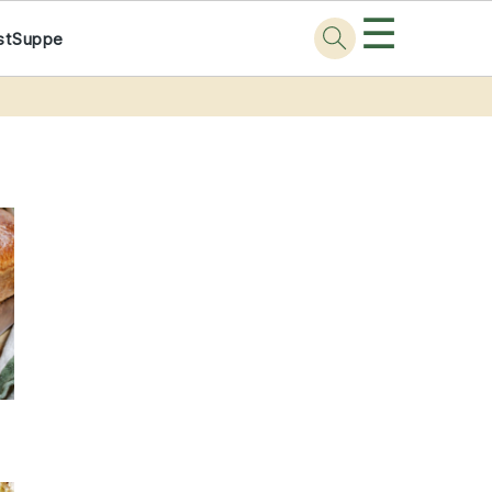
☰
st
Suppe