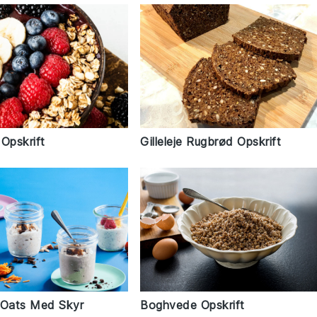
Opskrift
Gilleleje Rugbrød Opskrift
Boghvede Opskrift
 Oats Med Skyr