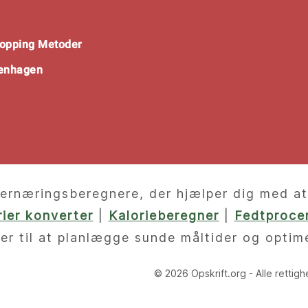
opping Metoder
penhagen
ernæringsberegnere, der hjælper dig med at f
orier konverter
|
Kalorieberegner
|
Fedtprocen
er til at planlægge sunde måltider og optim
© 2026 Opskrift.org - Alle rettig