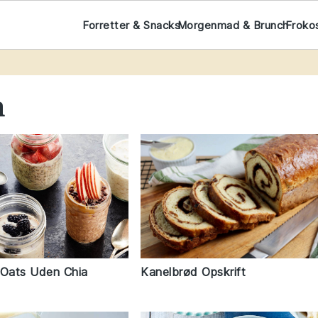
Forretter & Snacks
Morgenmad & Brunch
Froko
h
 Oats Uden Chia
Kanelbrød Opskrift