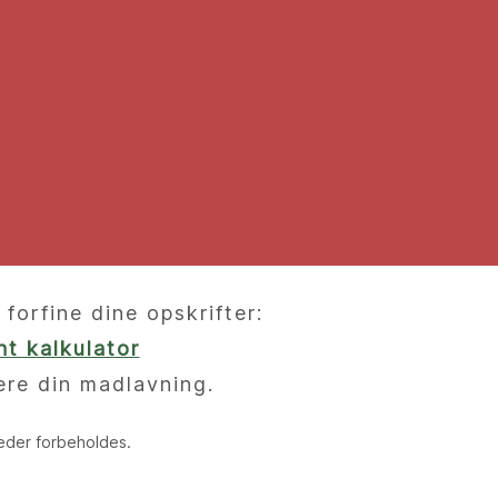
orfine dine opskrifter:
t kalkulator
ere din madlavning.
heder forbeholdes.