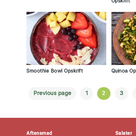
Opskrift
Smoothie Bowl Opskrift
Quinoa Ops
Previous page
1
2
3
Navigation
Til
Indlæg
Footer
Aftensmad
Salater