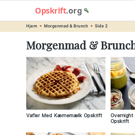
Opskrift
.org
🥄
Skip
Skip
Skip
Skip
Hjem
Morgenmad & Brunch
Side 2
to
to
to
to
Morgenmad & Brunc
primary
main
primary
footer
navigation
content
sidebar
Vafler Med Kærnemælk Opskrift
Overnight
Opskrift