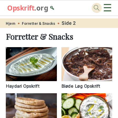
☰
Opskrift
.org
🥄
Skip
Skip
Skip
Skip
Side 2
Hjem
Forretter & Snacks
to
to
to
to
Forretter & Snacks
primary
main
primary
footer
navigation
content
sidebar
Bløde Løg Opskrift
Haydari Opskrift