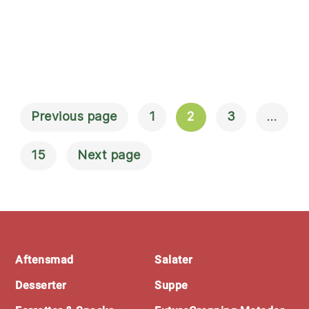
Previous page
1
2
3
…
Navigation
Til Indlæg
15
Next page
Footer
Aftensmad
Salater
Desserter
Suppe