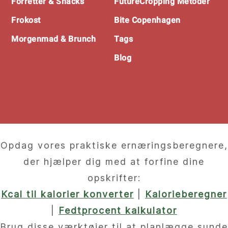
Forretter & Snacks
FutureCropping Metoder
Frokost
Bite Copenhagen
Morgenmad & Brunch
Tags
Blog
Opdag vores praktiske ernæringsberegnere,
der hjælper dig med at forfine dine
opskrifter:
Kcal til kalorier konverter
|
Kalorieberegner
|
Fedtprocent kalkulator
Brug disse værktøjer til at planlægge sunde