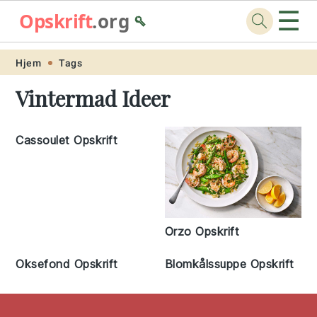
☰
Opskrift
.org
🥄
Skip
Skip
Skip
Skip
Hjem
Tags
to
to
to
to
Vintermad Ideer
primary
main
primary
footer
navigation
content
sidebar
Cassoulet Opskrift
Orzo Opskrift
Oksefond Opskrift
Blomkålssuppe Opskrift