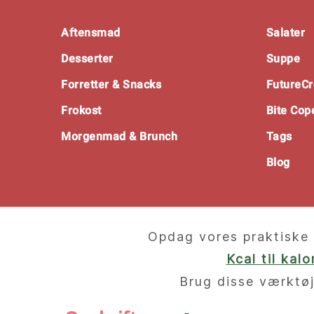
Footer
Aftensmad
Salater
Desserter
Suppe
Forretter & Snacks
FutureCr
Frokost
Bite Co
Morgenmad & Brunch
Tags
Blog
Opdag vores praktiske 
Kcal til kal
Brug disse værktøj