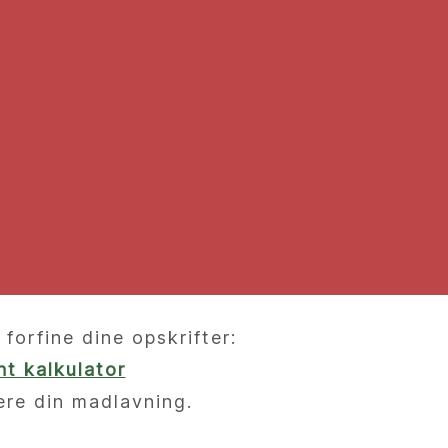
orfine dine opskrifter:
t kalkulator
ere din madlavning.