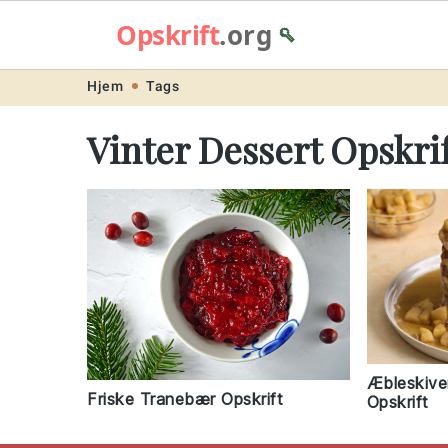
Opskrift
.org
🥄
Skip
Skip
Skip
Skip
Hjem
Tags
to
to
to
to
Vinter Dessert Opskri
primary
main
primary
footer
navigation
content
sidebar
Æbleskiv
Friske Tranebær Opskrift
Opskrift