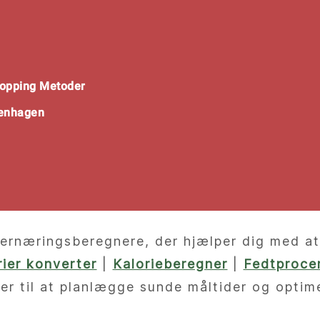
opping Metoder
penhagen
ernæringsberegnere, der hjælper dig med at f
orier konverter
|
Kalorieberegner
|
Fedtprocen
er til at planlægge sunde måltider og optim