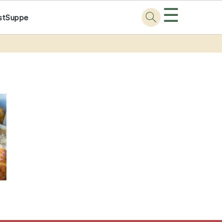
☰
st
Suppe