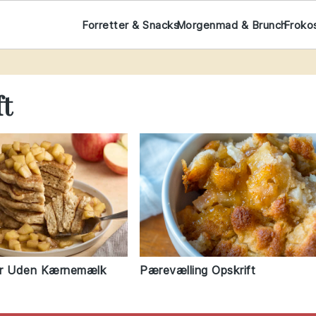
Forretter & Snacks
Morgenmad & Brunch
Froko
ft
er Uden Kærnemælk
Pærevælling Opskrift