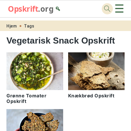
☰
Opskrift
.org
🥄
Skip
Skip
Skip
Skip
Hjem
Tags
to
to
to
to
Vegetarisk Snack Opskrift
primary
main
primary
footer
navigation
content
sidebar
Grønne Tomater
Knækbrød Opskrift
Opskrift