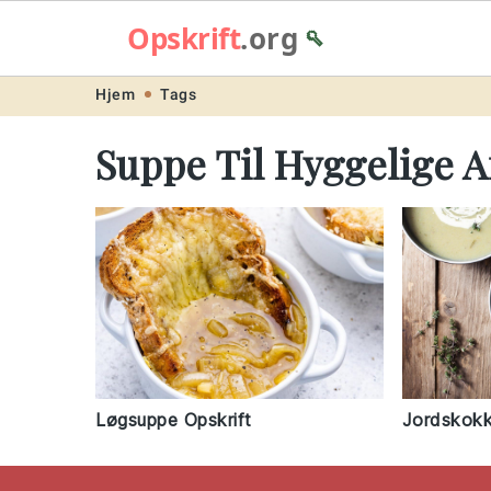
Opskrift
.org
🥄
Skip
Skip
Skip
Skip
Hjem
Tags
to
to
to
to
Suppe Til Hyggelige A
primary
main
primary
footer
navigation
content
sidebar
Løgsuppe Opskrift
Jordskokk