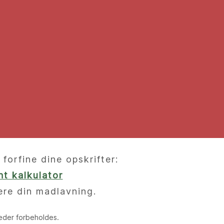
orfine dine opskrifter:
t kalkulator
ere din madlavning.
heder forbeholdes.