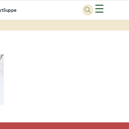
☰
st
Suppe