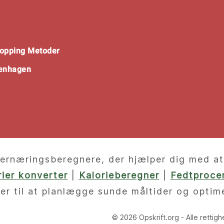
opping Metoder
penhagen
ernæringsberegnere, der hjælper dig med at f
orier konverter
|
Kalorieberegner
|
Fedtprocen
er til at planlægge sunde måltider og optim
© 2026 Opskrift.org - Alle rettig