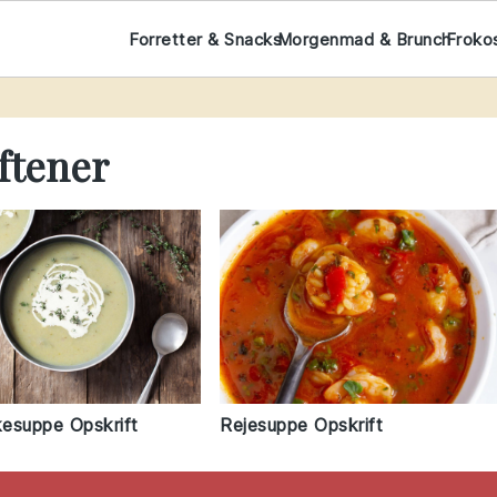
Forretter & Snacks
Morgenmad & Brunch
Froko
ftener
esuppe Opskrift
Rejesuppe Opskrift