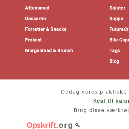
Footer
Aftensmad
Salater
Desserter
Suppe
Forretter & Snacks
FutureCr
Frokost
Bite Co
Morgenmad & Brunch
Tags
Blog
Opdag vores praktiske 
Kcal til kal
Brug disse værktøj
Opskrift
.org
🥄