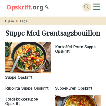
☰
Opskrift
.org
🥄
Skip
Skip
Skip
Skip
Hjem
Tags
to
to
to
to
Suppe Med Grøntsagsbouillon
primary
main
primary
footer
navigation
content
sidebar
Kartoffel Porre Suppe
Opskrift
Suppe Opskrift
Ribollita Suppe Opskrift
Suppekuren Opskrift
Jordskokkesuppe
Opskrift