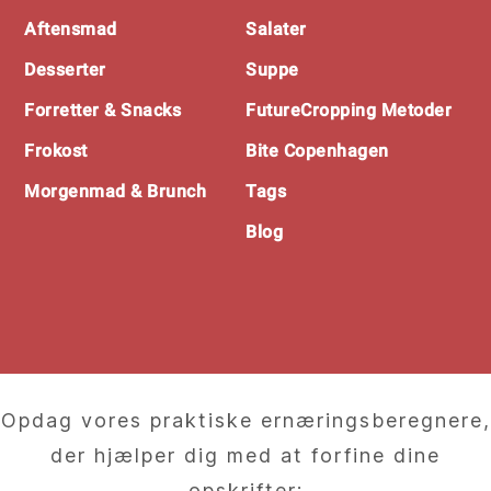
Footer
Aftensmad
Salater
Desserter
Suppe
Forretter & Snacks
FutureCropping Metoder
Frokost
Bite Copenhagen
Morgenmad & Brunch
Tags
Blog
Opdag vores praktiske ernæringsberegnere,
der hjælper dig med at forfine dine
opskrifter: