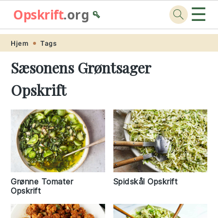
☰
Opskrift
.org
🥄
Skip
Skip
Skip
Skip
Hjem
Tags
to
to
to
to
Sæsonens Grøntsager
primary
main
primary
footer
Opskrift
navigation
content
sidebar
Grønne Tomater
Spidskål Opskrift
Opskrift