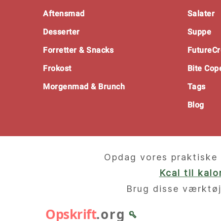
Footer
Aftensmad
Salater
Desserter
Suppe
Forretter & Snacks
FutureCr
Frokost
Bite Co
Morgenmad & Brunch
Tags
Blog
Opdag vores praktiske 
Kcal til kal
Brug disse værktøj
Opskrift
.org
🥄