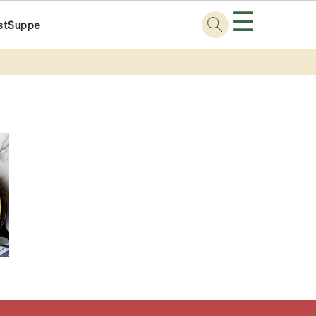
☰
st
Suppe