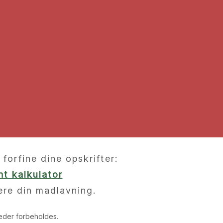
orfine dine opskrifter:
t kalkulator
ere din madlavning.
heder forbeholdes.