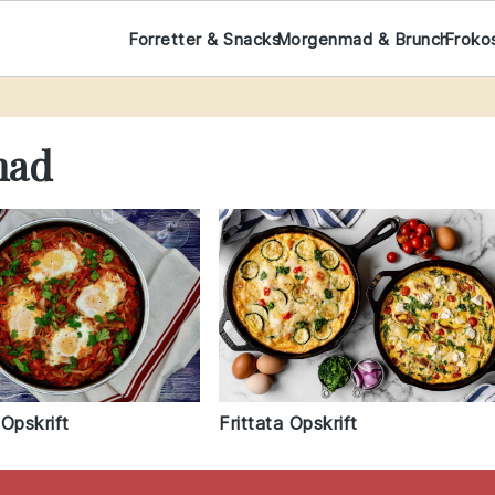
Forretter & Snacks
Morgenmad & Brunch
Froko
mad
pskrift
Frittata Opskrift