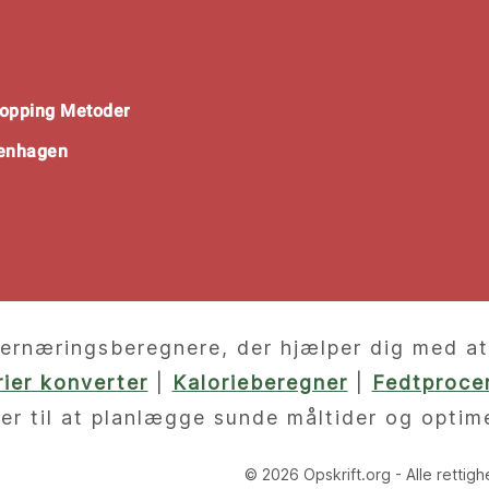
opping Metoder
penhagen
ernæringsberegnere, der hjælper dig med at f
orier konverter
|
Kalorieberegner
|
Fedtprocen
er til at planlægge sunde måltider og optim
© 2026 Opskrift.org - Alle rettig