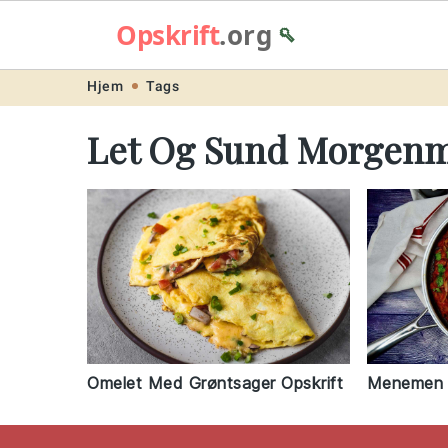
Opskrift
.org
🥄
Skip
Skip
Skip
Skip
Hjem
Tags
to
to
to
to
Let Og Sund Morgen
primary
main
primary
footer
navigation
content
sidebar
Omelet Med Grøntsager Opskrift
Menemen O