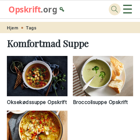
☰
Opskrift
.org
🥄
Skip
Skip
Skip
Skip
Hjem
Tags
to
to
to
to
Komfortmad Suppe
primary
main
primary
footer
navigation
content
sidebar
Oksekødssuppe Opskrift
Broccolisuppe Opskrift