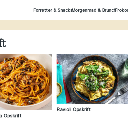
Forretter & Snacks
Morgenmad & Brunch
Froko
ft
Ravioli Opskrift
a Opskrift