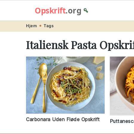
Opskrift
.org
🥄
Skip
Skip
Skip
Skip
Hjem
Tags
to
to
to
to
Italiensk Pasta Opskri
primary
main
primary
footer
navigation
content
sidebar
Carbonara Uden Fløde Opskrift
Puttanesc