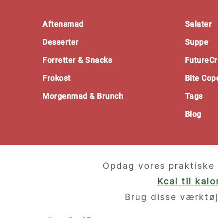
Footer
Aftensmad
Salater
Desserter
Suppe
Forretter & Snacks
FutureCr
Frokost
Bite Co
Morgenmad & Brunch
Tags
Blog
Opdag vores praktiske 
Kcal til kal
Brug disse værktøj