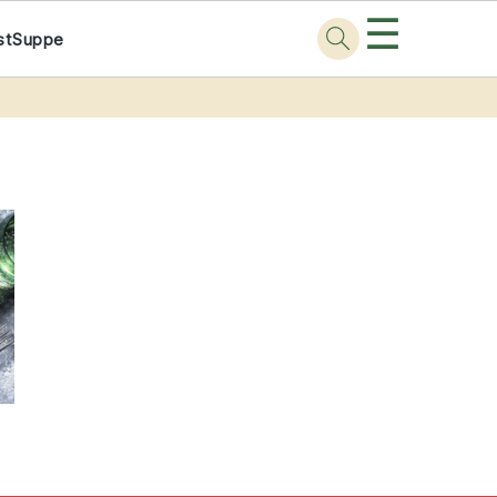
☰
st
Suppe