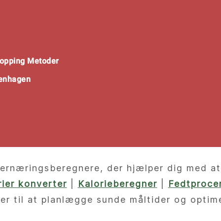
opping Metoder
penhagen
ernæringsberegnere, der hjælper dig med at f
orier konverter
|
Kalorieberegner
|
Fedtprocen
er til at planlægge sunde måltider og optim