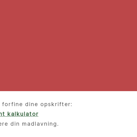
orfine dine opskrifter:
t kalkulator
ere din madlavning.