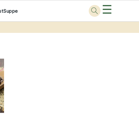
☰
st
Suppe