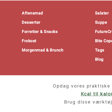
Footer
Aftensmad
Salater
Desserter
Suppe
Forretter & Snacks
FutureCr
Frokost
Bite Co
Morgenmad & Brunch
Tags
Blog
Opdag vores praktiske 
Kcal til kal
Brug disse værktøj