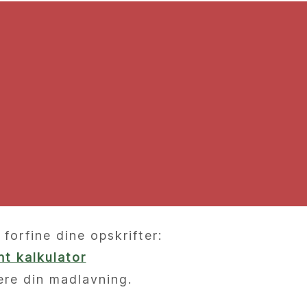
orfine dine opskrifter:
t kalkulator
ere din madlavning.