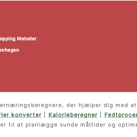
opping Metoder
penhagen
ernæringsberegnere, der hjælper dig med at f
orier konverter
|
Kalorieberegner
|
Fedtprocen
er til at planlægge sunde måltider og optim