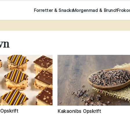
Forretter & Snacks
Morgenmad & Brunch
Froko
vn
 Opskrift
Kakaonibs Opskrift