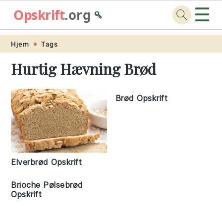
☰
Opskrift
.org
🥄
Skip
Skip
Skip
Skip
Hjem
Tags
to
to
to
to
Hurtig Hævning Brød
primary
main
primary
footer
navigation
content
sidebar
Brød Opskrift
Elverbrød Opskrift
Brioche Pølsebrød
Opskrift