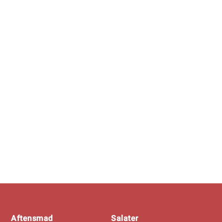
Footer
Aftensmad
Salater