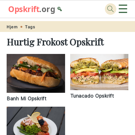
☰
Opskrift
.org
🥄
Skip
Skip
Skip
Skip
Hjem
Tags
to
to
to
to
Hurtig Frokost Opskrift
primary
main
primary
footer
navigation
content
sidebar
Tunacado Opskrift
Banh Mi Opskrift