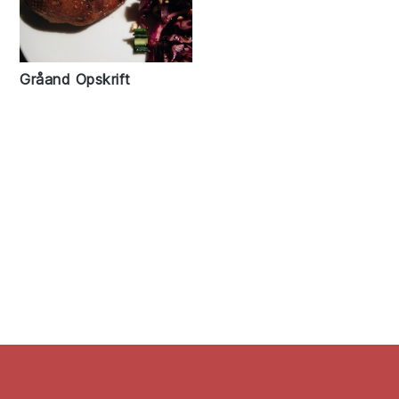
Gråand Opskrift
Footer