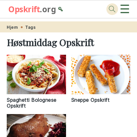
☰
Opskrift
.org
🥄
Skip
Skip
Skip
Skip
Hjem
Tags
to
to
to
to
Høstmiddag Opskrift
primary
main
primary
footer
navigation
content
sidebar
Spaghetti Bolognese
Sneppe Opskrift
Opskrift