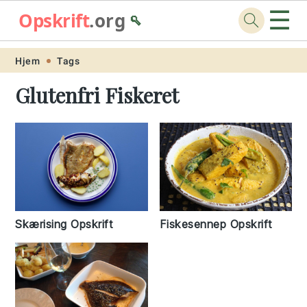
☰
Opskrift
.org
🥄
Skip
Skip
Skip
Skip
Hjem
Tags
to
to
to
to
Glutenfri Fiskeret
primary
main
primary
footer
navigation
content
sidebar
Fiskesennep Opskrift
Skærising Opskrift