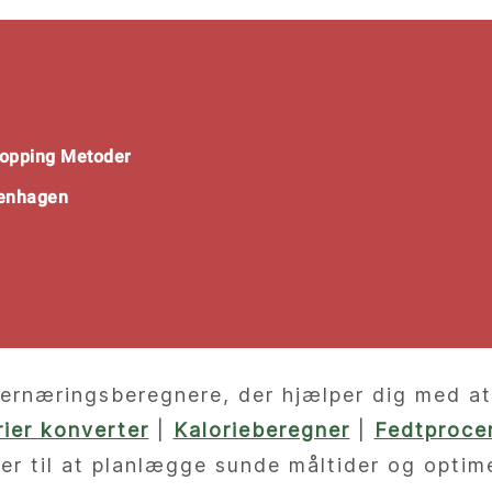
opping Metoder
penhagen
ernæringsberegnere, der hjælper dig med at f
orier konverter
|
Kalorieberegner
|
Fedtprocen
er til at planlægge sunde måltider og optim