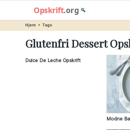
Opskrift
.org
🥄
Skip
Skip
Skip
Skip
Hjem
Tags
to
to
to
to
Glutenfri Dessert Opsk
primary
main
primary
footer
navigation
content
sidebar
Dulce De Leche Opskrift
Modne Ban