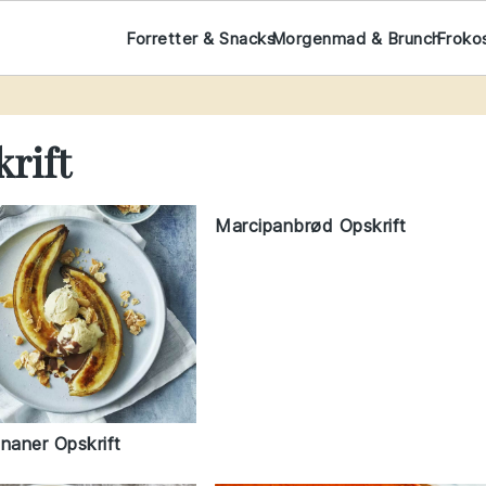
Forretter & Snacks
Morgenmad & Brunch
Froko
rift
Marcipanbrød Opskrift
aner Opskrift