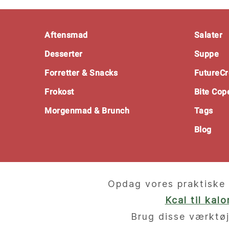
Footer
Aftensmad
Salater
Desserter
Suppe
Forretter & Snacks
FutureCr
Frokost
Bite Co
Morgenmad & Brunch
Tags
Blog
Opdag vores praktiske 
Kcal til kal
Brug disse værktøj