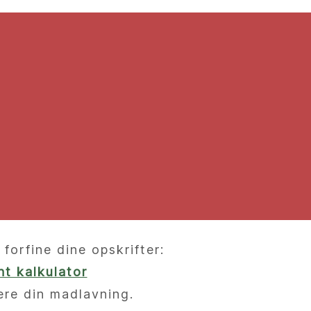
orfine dine opskrifter:
t kalkulator
ere din madlavning.