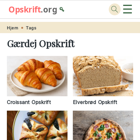
☰
Opskrift
.org
🥄
Skip
Skip
Skip
Skip
Hjem
Tags
to
to
to
to
Gærdej Opskrift
primary
main
primary
footer
navigation
content
sidebar
Croissant Opskrift
Elverbrød Opskrift