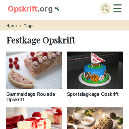
☰
Opskrift
.org
🥄
Skip
Skip
Skip
Skip
Hjem
Tags
to
to
to
to
Festkage Opskrift
primary
main
primary
footer
navigation
content
sidebar
Sportslagkage Opskrift
Gammeldags Roulade
Opskrift