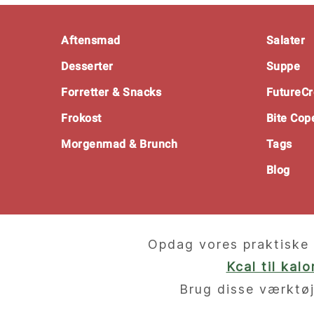
Footer
Aftensmad
Salater
Desserter
Suppe
Forretter & Snacks
FutureCr
Frokost
Bite Co
Morgenmad & Brunch
Tags
Blog
Opdag vores praktiske 
Kcal til kal
Brug disse værktøj