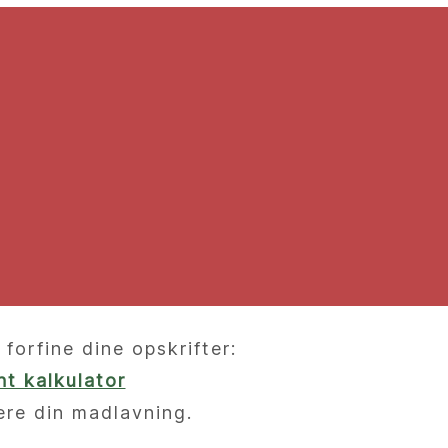
orfine dine opskrifter:
t kalkulator
ere din madlavning.