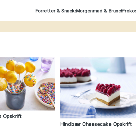
Forretter & Snacks
Morgenmad & Brunch
Froko
 Opskrift
Hindbær Cheesecake Opskrift