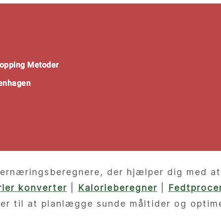
opping Metoder
penhagen
ernæringsberegnere, der hjælper dig med at f
orier konverter
|
Kalorieberegner
|
Fedtprocen
er til at planlægge sunde måltider og optim