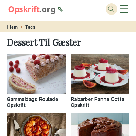
☰
Opskrift
.org
🥄
Skip
Skip
Skip
Skip
Hjem
Tags
to
to
to
to
Dessert Til Gæster
primary
main
primary
footer
navigation
content
sidebar
Rabarber Panna Cotta
Gammeldags Roulade
Opskrift
Opskrift