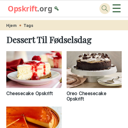
☰
Opskrift
.org
🥄
Skip
Skip
Skip
Skip
Hjem
Tags
to
to
to
to
Dessert Til Fødselsdag
primary
main
primary
footer
navigation
content
sidebar
Cheesecake Opskrift
Oreo Cheesecake
Opskrift