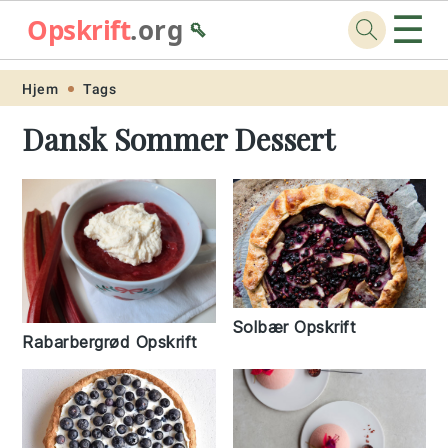
☰
Opskrift
.org
🥄
Skip
Skip
Skip
Skip
Hjem
Tags
to
to
to
to
Dansk Sommer Dessert
primary
main
primary
footer
navigation
content
sidebar
Solbær Opskrift
Rabarbergrød Opskrift