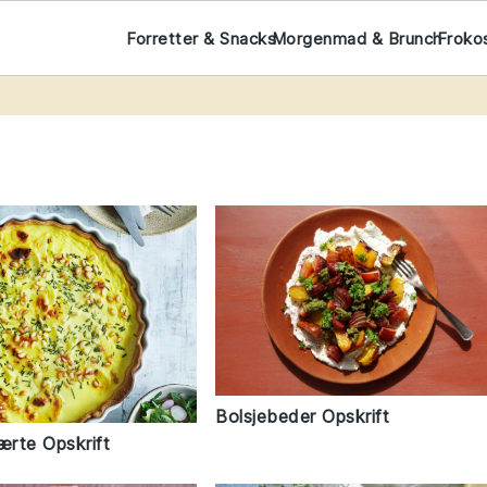
Forretter & Snacks
Morgenmad & Brunch
Froko
Bolsjebeder Opskrift
ærte Opskrift