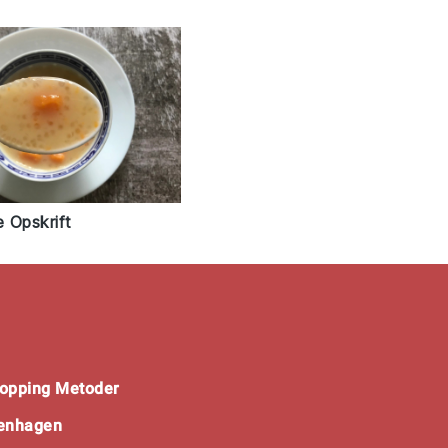
 Opskrift
opping Metoder
penhagen