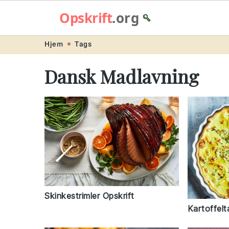
Opskrift
.org
🥄
Skip
Skip
Skip
Skip
Hjem
Tags
to
to
to
to
Dansk Madlavning
primary
main
primary
footer
navigation
content
sidebar
Skinkestrimler Opskrift
Kartoffelt