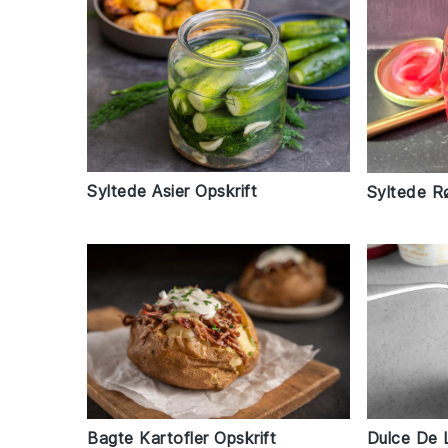
Syltede Asier Opskrift
Syltede R
Bagte Kartofler Opskrift
Dulce De 