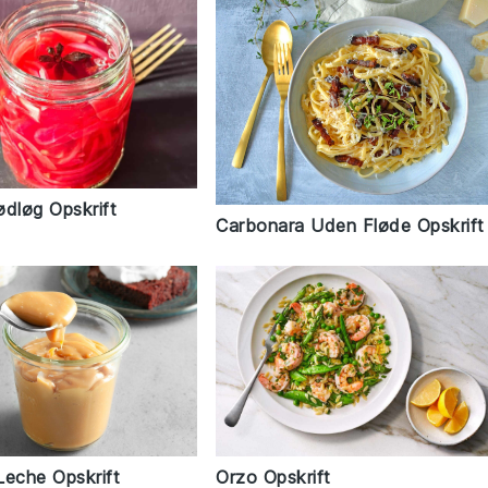
ødløg Opskrift
Carbonara Uden Fløde Opskrift
Leche Opskrift
Orzo Opskrift