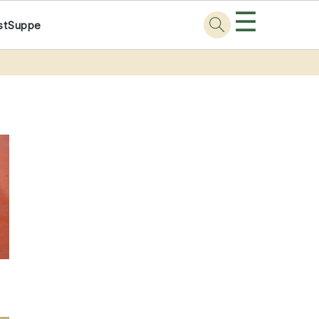
☰
st
Suppe