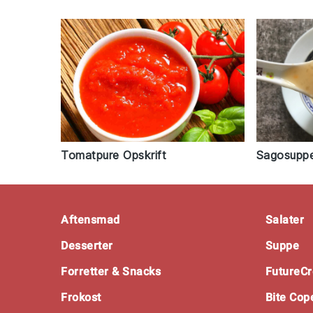
Tomatpure Opskrift
Sagosuppe
Footer
Aftensmad
Salater
Desserter
Suppe
Forretter & Snacks
FutureCr
Frokost
Bite Co