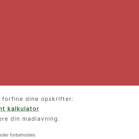
orfine dine opskrifter:
t kalkulator
ere din madlavning.
heder forbeholdes.