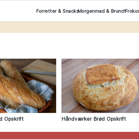
Forretter & Snacks
Morgenmad & Brunch
Froko
d Opskrift
Håndværker Brød Opskrift