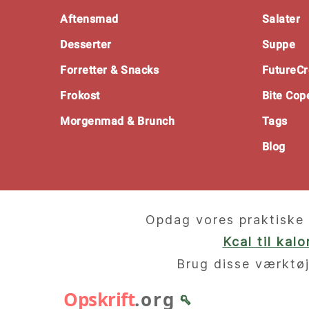
Footer
Aftensmad
Salater
Desserter
Suppe
Forretter & Snacks
FutureCr
Frokost
Bite Co
Morgenmad & Brunch
Tags
Blog
Opdag vores praktiske 
Kcal til kal
Brug disse værktøj
Opskrift
.org
🥄