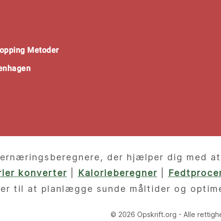
opping Metoder
penhagen
ernæringsberegnere, der hjælper dig med at f
orier konverter
|
Kalorieberegner
|
Fedtprocen
er til at planlægge sunde måltider og optim
© 2026 Opskrift.org - Alle rettig