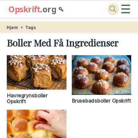
☰
Opskrift
.org
🥄
Skip
Skip
Skip
Skip
Hjem
Tags
to
to
to
to
Boller Med Få Ingredienser
primary
main
primary
footer
navigation
content
sidebar
Havregrynsboller
Brusebadsboller Opskrift
Opskrift