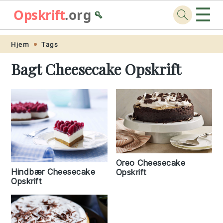
☰
Opskrift
.org
🥄
Skip
Skip
Skip
Skip
Hjem
Tags
to
to
to
to
Bagt Cheesecake Opskrift
primary
main
primary
footer
navigation
content
sidebar
Oreo Cheesecake
Hindbær Cheesecake
Opskrift
Opskrift