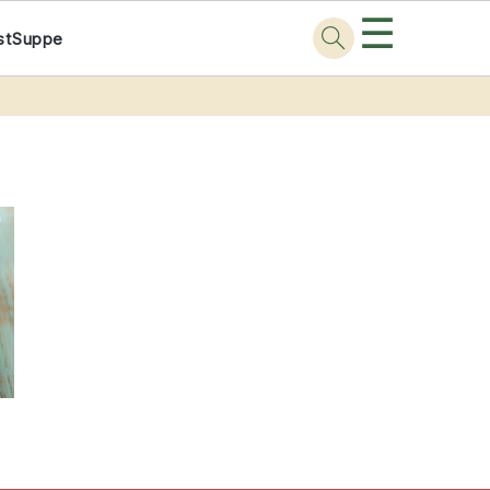
☰
st
Suppe