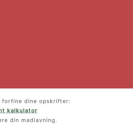
orfine dine opskrifter:
t kalkulator
ere din madlavning.