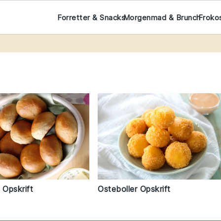
Forretter & Snacks
Morgenmad & Brunch
Froko
 Opskrift
Osteboller Opskrift