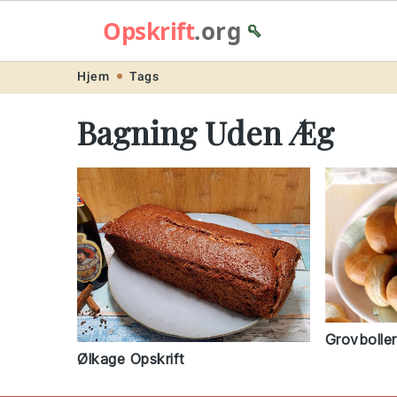
Opskrift
.org
🥄
Skip
Skip
Skip
Skip
Hjem
Tags
to
to
to
to
Bagning Uden Æg
primary
main
primary
footer
navigation
content
sidebar
Grovboller
Ølkage Opskrift