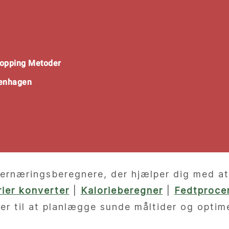
opping Metoder
penhagen
ernæringsberegnere, der hjælper dig med at f
orier konverter
|
Kalorieberegner
|
Fedtprocen
er til at planlægge sunde måltider og optim