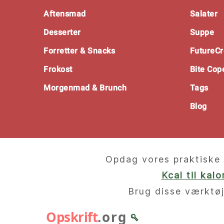
Footer
Aftensmad
Salater
Desserter
Suppe
Forretter & Snacks
FutureCr
Frokost
Bite Co
Morgenmad & Brunch
Tags
Blog
Opdag vores praktiske 
Kcal til kal
Brug disse værktøj
Opskrift
.org
🥄