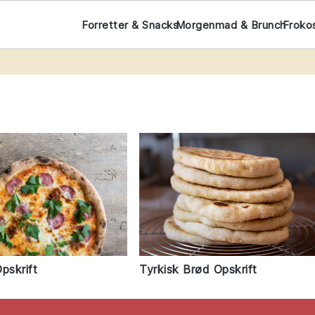
Forretter & Snacks
Morgenmad & Brunch
Froko
pskrift
Tyrkisk Brød Opskrift