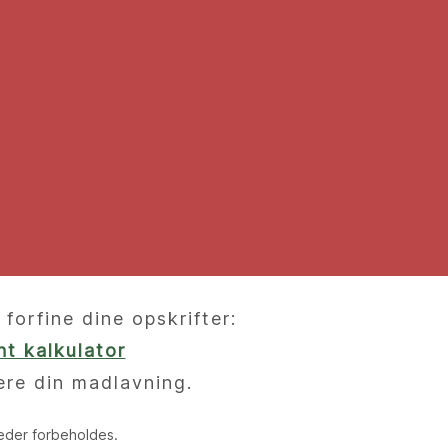
orfine dine opskrifter:
t kalkulator
ere din madlavning.
heder forbeholdes.