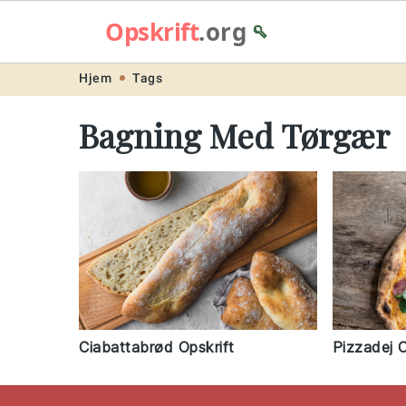
Opskrift
.org
🥄
Skip
Skip
Skip
Skip
Hjem
Tags
to
to
to
to
Bagning Med Tørgær
primary
main
primary
footer
navigation
content
sidebar
Ciabattabrød Opskrift
Pizzadej O