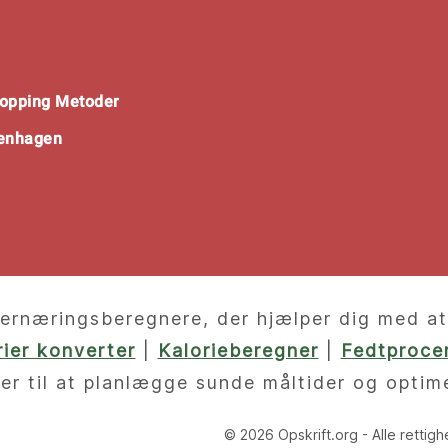
opping Metoder
penhagen
ernæringsberegnere, der hjælper dig med at f
orier konverter
|
Kalorieberegner
|
Fedtprocen
er til at planlægge sunde måltider og optim
© 2026 Opskrift.org - Alle rettig