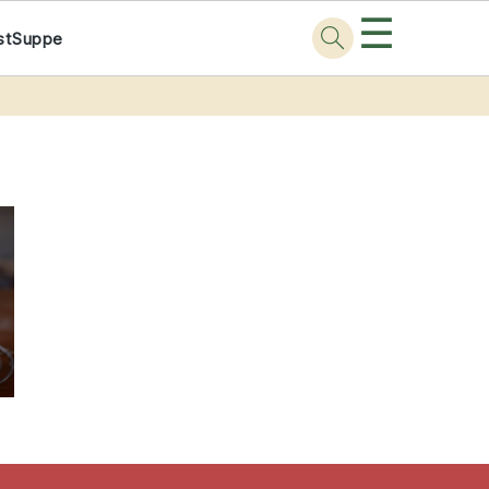
☰
st
Suppe