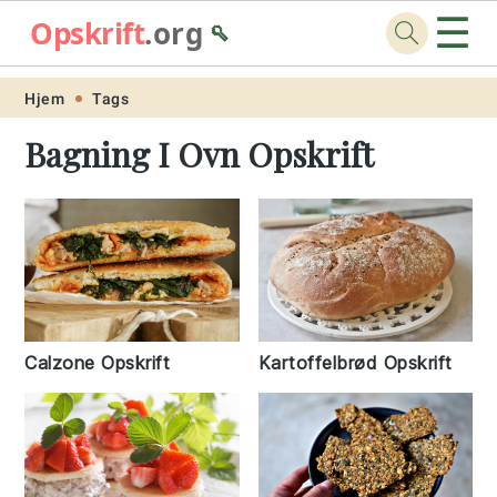
☰
Opskrift
.org
🥄
Skip
Skip
Skip
Skip
Hjem
Tags
to
to
to
to
Bagning I Ovn Opskrift
primary
main
primary
footer
navigation
content
sidebar
Calzone Opskrift
Kartoffelbrød Opskrift