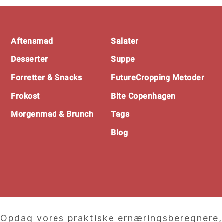
Footer
Aftensmad
Salater
Desserter
Suppe
Forretter & Snacks
FutureCropping Metoder
Frokost
Bite Copenhagen
Morgenmad & Brunch
Tags
Blog
Opdag vores praktiske ernæringsberegnere,